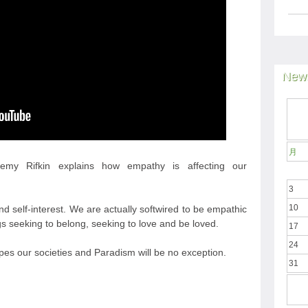
News
月
eremy Rifkin explains how empathy is affecting our
3
10
d self-interest. We are actually softwired to be empathic
s seeking to belong, seeking to love and be loved.
17
24
pes our societies and Paradism will be no exception.
31