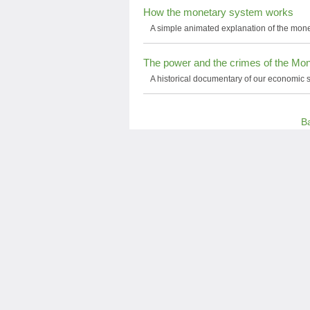
How the monetary system works
A simple animated explanation of the mone
The power and the crimes of the Mo
A historical documentary of our economic s
B