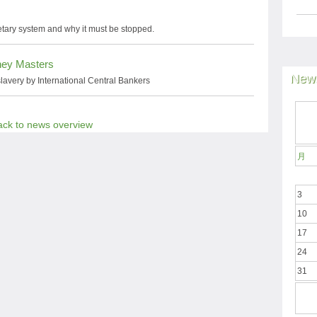
tary system and why it must be stopped.
ney Masters
News
lavery by International Central Bankers
ack to news overview
月
3
10
17
24
31