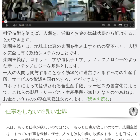
科学技術を使えば、人類を、労働とお金の奴隷状態から解放するこ
とができます。
楽園主義とは、地球上に真の楽園を生み出すための変革へと、人類
を安全に導く政治システムのことです。
楽園主義は、ロボット工学や遺伝子工学、ナノテクノロジーのよう
な新しいテクノロジーを基盤とします。
一人の人間も関与することなく効率的に運営されるすべての生産手
段、サービスや資源も国有化することができます。
ロボットによって提供される全生産手段、サービスの国営化によっ
て、これらの製品・サービス・生産手段が無料となるのであれば、
お金というものの存在意義は失われます。(
続きを読む
)
仕事をしないで良い世界
人は、もっと仕事が欲しいのではなく、もっと自由が欲しいのです。楽園主義
は、すべての仕事を機械に任せ、人々を強制労働から解放することを目指して