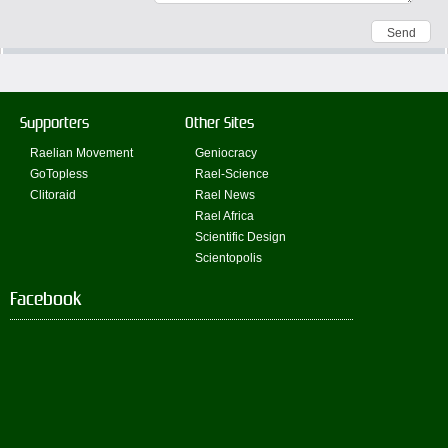
Supporters
Other Sites
Raelian Movement
Geniocracy
GoTopless
Rael-Science
Clitoraid
Rael News
Rael Africa
Scientific Design
Scientopolis
Facebook