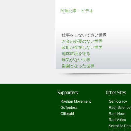
関連記事・ビデオ
仕事をしないで良い世界
お金の必要のない世界
政府が存在しない世界
地球環境を守る
病気がない世界
楽園となった世界
Supporters
Other Sites
Raelian Movement
Geniocracy
GoTopless
Rael-Science
Clitoraid
Rael News
Rael Africa
Scientific Des