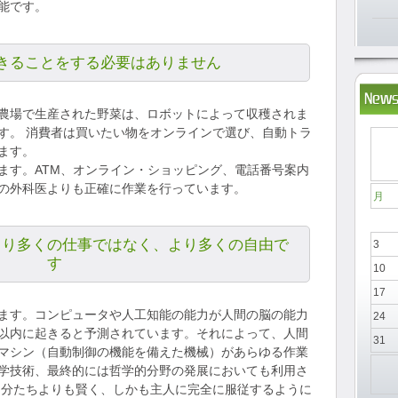
能です。
きることをする必要はありません
News
農場で生産された野菜は、ロボットによって収穫されま
す。 消費者は買いたい物をオンラインで選び、自動トラ
ます。
ます。ATM、オンライン・ショッピング、電話番号案内
の外科医よりも正確に作業を行っています。
月
より多くの仕事ではなく、より多くの自由で
3
す
10
17
ます。コンピュータや人工知能の能力が人間の脳の能力
24
以内に起きると予測されています。それによって、人間
31
マシン（自動制御の機能を備えた機械）があらゆる作業
学技術、最終的には哲学的分野の発展においても利用さ
自分たちよりも賢く、しかも主人に完全に服従するように