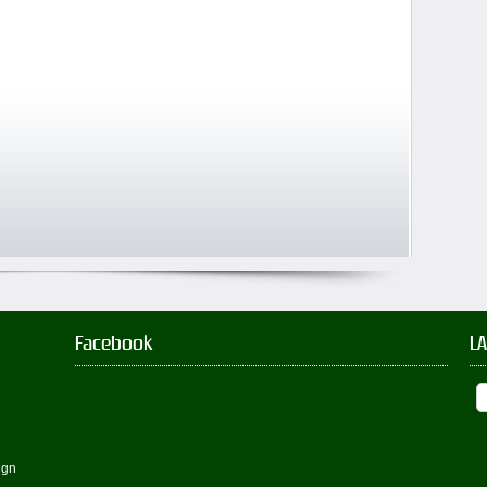
Facebook
L
ign