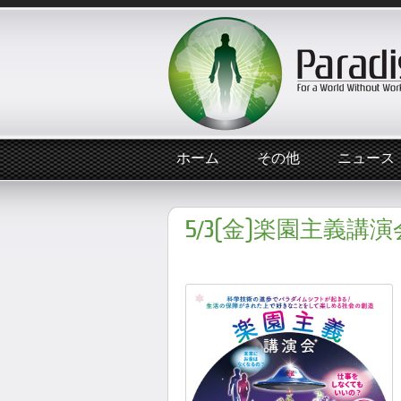
ホーム
その他
ニュース
5/3(金)楽園主義講