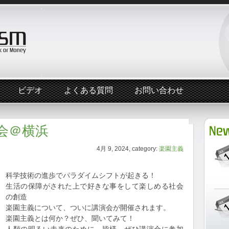
ビデオ
よくある質問
お問い合わせ
演会＠横浜
New
4月 9, 2024, category:
楽園主義
科学技術の進歩でパラダイムシフトが起きる！
生活の保障がされた上で好きな事をして楽しめる社会
の創造
楽園主義について、ついに講演会が開催されます。
楽園主義とは何か？ぜひ、聞いてみて！