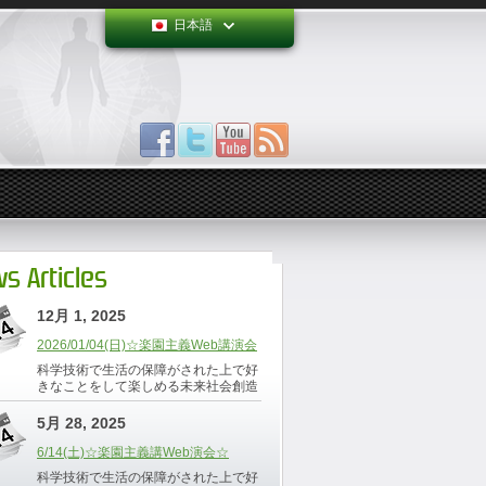
日本語
s Articles
12月 1, 2025
2026/01/04(日)☆楽園主義Web講演会
科学技術で生活の保障がされた上で好
きなことをして楽しめる未来社会創造
5月 28, 2025
6/14(土)☆楽園主義講Web演会☆
科学技術で生活の保障がされた上で好