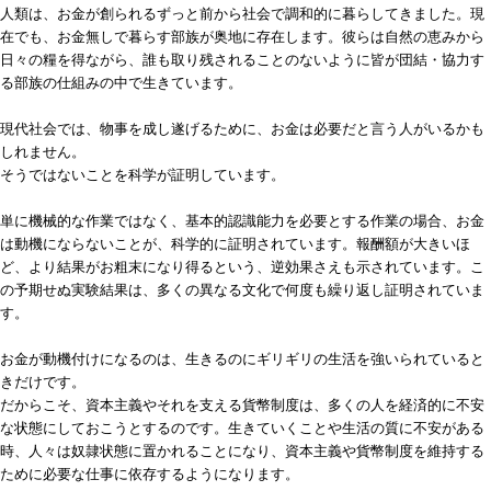
人類は、お金が創られるずっと前から社会で調和的に暮らしてきました。現
在でも、お金無しで暮らす部族が奥地に存在します。彼らは自然の恵みから
日々の糧を得ながら、誰も取り残されることのないように皆が団結・協力す
る部族の仕組みの中で生きています。
現代社会では、物事を成し遂げるために、お金は必要だと言う人がいるかも
しれません。
そうではないことを科学が証明しています。
単に機械的な作業ではなく、基本的認識能力を必要とする作業の場合、お金
は動機にならないことが、科学的に証明されています。報酬額が大きいほ
ど、より結果がお粗末になり得るという、逆効果さえも示されています。こ
の予期せぬ実験結果は、多くの異なる文化で何度も繰り返し証明されていま
す。
お金が動機付けになるのは、生きるのにギリギリの生活を強いられていると
きだけです。
だからこそ、資本主義やそれを支える貨幣制度は、多くの人を経済的に不安
な状態にしておこうとするのです。生きていくことや生活の質に不安がある
時、人々は奴隷状態に置かれることになり、資本主義や貨幣制度を維持する
ために必要な仕事に依存するようになります。