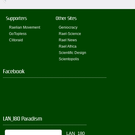
Supporters
Other Sites
Raelian Movement
Geniocracy
GoTopless
Rael-Science
Clitoraid
Rael News
Rael Africa
Scientific Design
Scientopolis
Facebook
LAN_180 Paradism