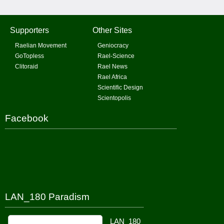
Supporters
Other Sites
Raelian Movement
Geniocracy
GoTopless
Rael-Science
Clitoraid
Rael News
Rael Africa
Scientific Design
Scientopolis
Facebook
LAN_180 Paradism