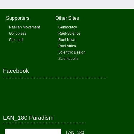
Supporters
Other Sites
Raelian Movement
Geniocracy
GoTopless
Rael-Science
Clitoraid
Rael News
Rael Africa
Scientific Design
Scientopolis
Facebook
LAN_180 Paradism