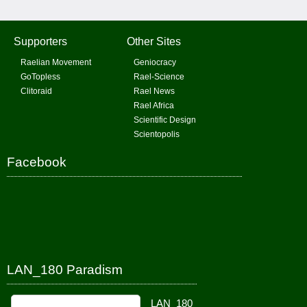
Supporters
Other Sites
Raelian Movement
Geniocracy
GoTopless
Rael-Science
Clitoraid
Rael News
Rael Africa
Scientific Design
Scientopolis
Facebook
LAN_180 Paradism