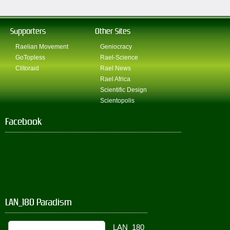
Supporters
Other Sites
Raelian Movement
Geniocracy
GoTopless
Rael-Science
Clitoraid
Rael News
Rael Africa
Scientific Design
Scientopolis
Facebook
LAN_180 Paradism