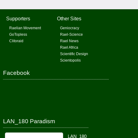
Supporters
Other Sites
Raelian Movement
Geniocracy
GoTopless
Rael-Science
Clitoraid
Rael News
Rael Africa
Scientific Design
Scientopolis
Facebook
LAN_180 Paradism