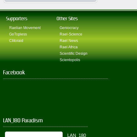
Supporters
Other Sites
Raelian Movement
Geniocracy
GoTopless
Rael-Science
Clitoraid
Rael News
Rael Africa
Scientific Design
Scientopolis
Facebook
LAN_180 Paradism