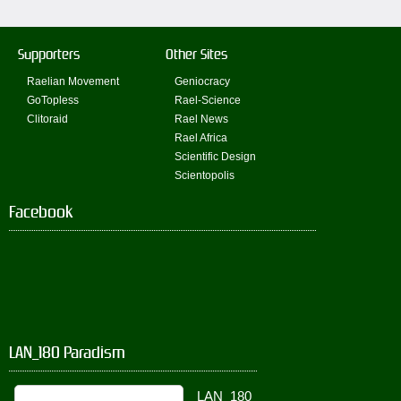
Supporters
Other Sites
Raelian Movement
Geniocracy
GoTopless
Rael-Science
Clitoraid
Rael News
Rael Africa
Scientific Design
Scientopolis
Facebook
LAN_180 Paradism