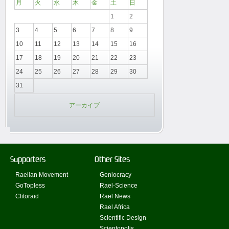
月
火
水
木
金
土
日
1
2
3
4
5
6
7
8
9
10
11
12
13
14
15
16
17
18
19
20
21
22
23
24
25
26
27
28
29
30
31
アーカイブ
Supporters
Other Sites
Raelian Movement
Geniocracy
GoTopless
Rael-Science
Clitoraid
Rael News
Rael Africa
Scientific Design
Scientopolis