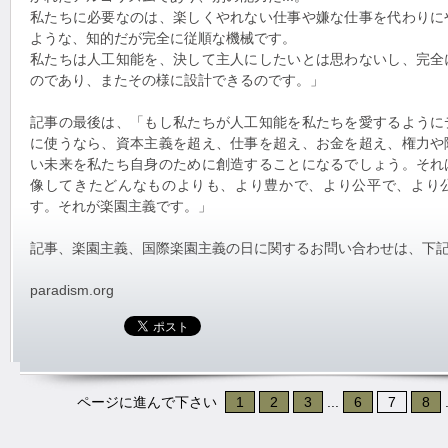
私たちに必要なのは、楽しくやれない仕事や嫌な仕事を代わりに
ような、知的だが完全に従順な機械です。
私たちは人工知能を、決して主人にしたいとは思わないし、完全
のであり、またその様に設計できるのです。」
記事の最後は、「もし私たちが人工知能を私たちを愛するように
に使うなら、資本主義を超え、仕事を超え、お金を超え、権力や
い未来を私たち自身のために創造することになるでしょう。それ
像してきたどんなものよりも、より豊かで、より公平で、より
す。それが楽園主義です。」
記事、楽園主義、国際楽園主義の日に関するお問い合わせは、下
paradism.org
ページに進んで下さい
1
2
3
...
6
7
8
.