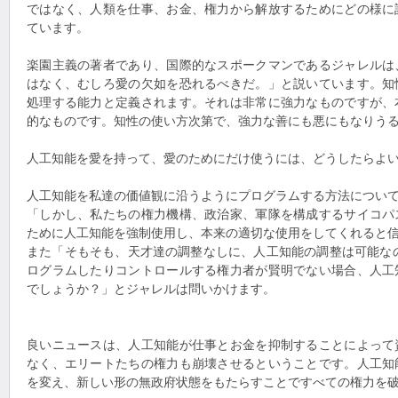
ではなく、人類を仕事、お金、権力から解放するためにどの様に
ています。
楽園主義の著者であり、国際的なスポークマンであるジャレルは
はなく、むしろ愛の欠如を恐れるべきだ。」と説いています。知
処理する能力と定義されます。それは非常に強力なものですが、
的なものです。知性の使い方次第で、強力な善にも悪にもなりう
人工知能を愛を持って、愛のためにだけ使うには、どうしたらよ
人工知能を私達の価値観に沿うようにプログラムする方法につい
「しかし、私たちの権力機構、政治家、軍隊を構成するサイコパ
ために人工知能を強制使用し、本来の適切な使用をしてくれると
また「そもそも、天才達の調整なしに、人工知能の調整は可能な
ログラムしたりコントロールする権力者が賢明でない場合、人工
でしょうか？」とジャレルは問いかけます。
良いニュースは、人工知能が仕事とお金を抑制することによって
なく、エリートたちの権力も崩壊させるということです。人工知
を変え、新しい形の無政府状態をもたらすことですべての権力を