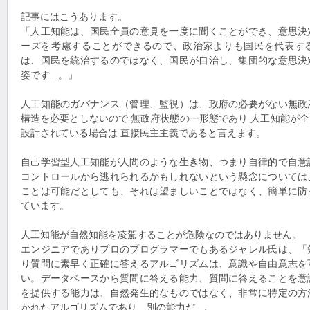
記事にはこうあります。
「人工知能は、国民全員の意見を一度に聞くことができ、意思決
ーズを考慮することができるので、政治家よりも国民を代表す
は、国民を統治するのではなく、国民が自治し、集団的な意思決
姿です...。」
人工知能のガバナンス（管理、監視）は、政府の必要がない無政
構造を必要としないので 無政府状態の一形態であり 人工知能が
設計されている場合は 直接民主主義であると言えます。
自己学習型人工知能が人間のような生き物、つまり自律的で自意
コントロールから逃れられるかもしれないという懸念については
ことは可能だとしても、それは望ましいことではなく、簡単に防
ています。
人工知能が自然知能を凌駕することが危険なのではありません。
エンジニアでありプロのプログラマーでもあるジャレル氏は、「
り質問に素早く正確に答えるアルゴリズムは、意識や自由意志を
い。データベースから質問に答える能力、質問に答えることを意
を提供する能力は、自然発生的なものではなく、非常に特定の方
かれたアルゴリズムであり、別の能力だ...。