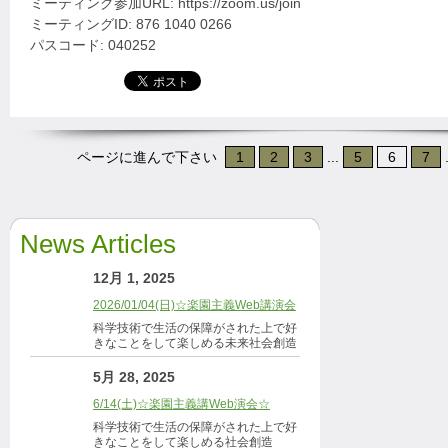
ミーティング参加URL: https://zoom.us/join
ミーティングID: 876 1040 0266
パスコード: 040252
ページに進んで下さい
1
2
3
...
5
6
7
.
News Articles
12月 1, 2025
2026/01/04(日)☆楽園主義Web講演会
科学技術で生活の保障がされた上で好
きなことをして楽しめる未来社会創造
5月 28, 2025
6/14(土)☆楽園主義講Web演会☆
科学技術で生活の保障がされた上で好
きなことをして楽しめる社会創造