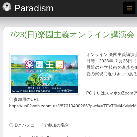
≡
Paradism
7/23(日)楽園主義オンライン講演会
オンライン 楽園主義講演
日時：2023年 ７月23日（日
最近の科学技術の進歩を
義の実現に近づきつつあ
PCまたはスマホのZoom
〇参加用のURL:
https://us02web.zoom.us/j/87610400266?pwd=VTFvT0M4cVMzMl
〇IDとパスコードで参加の場合