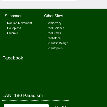
Supporters
Other Sites
Raelian Movement
Geniocracy
GoTopless
Rael-Science
Clitoraid
Rael News
Rael Africa
Scientific Design
Scientopolis
Facebook
LAN_180 Paradism