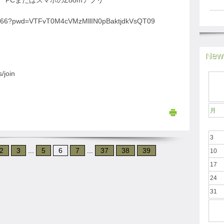
PCまたはスマホのZoomアプリ
00266?pwd=VTFvT0M4cVMzMllIN0pBaktjdkVsQT09
News
join
月
3
2
3
...
5
6
7
...
37
38
39
10
17
24
31