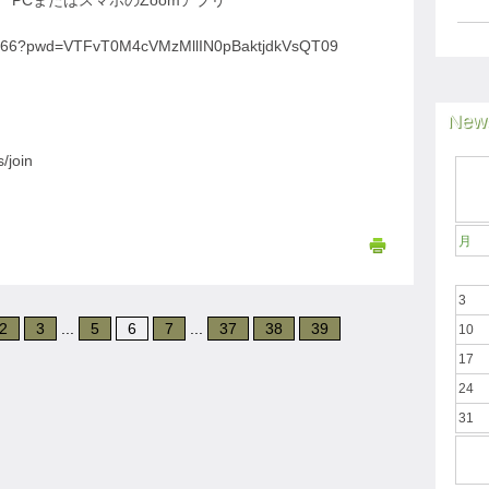
PCまたはスマホのZoomアプリ
00266?pwd=VTFvT0M4cVMzMllIN0pBaktjdkVsQT09
News
join
月
3
2
3
...
5
6
7
...
37
38
39
10
17
24
31