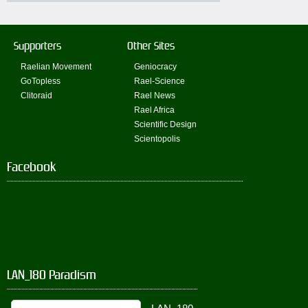
Supporters
Other Sites
Raelian Movement
Geniocracy
GoTopless
Rael-Science
Clitoraid
Rael News
Rael Africa
Scientific Design
Scientopolis
Facebook
LAN_180 Paradism