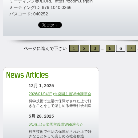
ミーティング参加URL: https://zoom.us/join
ミーティングID: 876 1040 0266
パスコード: 040252
ページに進んで下さい
1
2
3
...
5
6
7
.
News Articles
12月 1, 2025
2026/01/04(日)☆楽園主義Web講演会
科学技術で生活の保障がされた上で好
きなことをして楽しめる未来社会創造
5月 28, 2025
6/14(土)☆楽園主義講Web演会☆
科学技術で生活の保障がされた上で好
きなことをして楽しめる社会創造