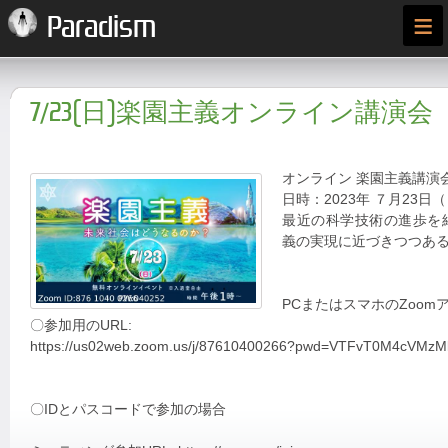
≡
Paradism
7/23(日)楽園主義オンライン講演会
オンライン 楽園主義講演
日時：2023年 ７月23日（日
最近の科学技術の進歩を
義の実現に近づきつつあ
PCまたはスマホのZoom
〇参加用のURL:
https://us02web.zoom.us/j/87610400266?pwd=VTFvT0M4cVMzMl
〇IDとパスコードで参加の場合