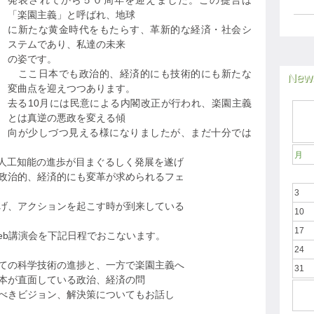
発表されてから５０周年を迎えました。この提言は
「楽園主義」と呼ばれ、地球
に新たな黄金時代をもたらす、革新的な経済・社会シ
ステムであり、私達の未来
の姿です。
ここ日本でも政治的、経済的にも技術的にも新たな
News
変曲点を迎えつつあります。
去る10月には民意による内閣改正が行われ、楽園主義
とは真逆の悪政を変える傾
向が少しづつ見える様になりましたが、まだ十分では
月
る人工知能の進歩が目まぐるしく発展を遂げ
政治的、経済的にも変革が求められるフェ
3
げ、アクションを起こす時が到来している
10
17
eb講演会を下記日程でおこないます。
24
ての科学技術の進捗と、一方で楽園主義へ
31
本が直面している政治、経済の問
べきビジョン、解決策についてもお話し