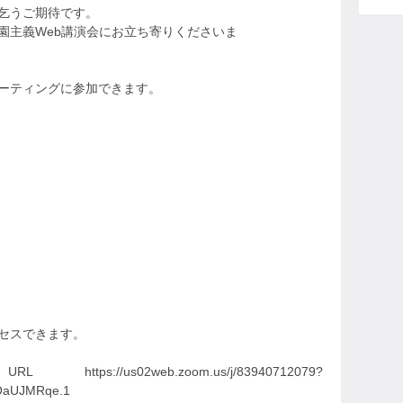
乞うご期待です。
園主義Web講演会にお立ち寄りくださいま
ミーティングに参加できます。
クセスできます。
us02web.zoom.us/j/83940712079?
aUJMRqe.1