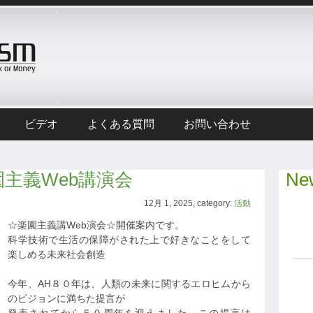
ビデオ
よくある質問
お問い合わせ
☆楽園主義Web講演会
New
12月 1, 2025, category:
活動
☆楽園主義講Web演会☆開催案内です。
科学技術で生活の保障がされた上で好きなことをして
楽しめる未来社会創造
今年、AH８０年は、人類の未来に関するエロヒムから
のビジョンに満ちた提言が