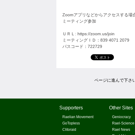
Zoomアプリなどからアクセスする
ミーティング参加
ＵＲＬ: https://zoom.us/join
ミーティングＩＤ：839 4071 2079
パスコード：722729
ページに進んで下さ
Supporters
Other Sites
Raelian Movement
Geniocracy
GoTopless
Rael-Science
Clitoraid
Rael News