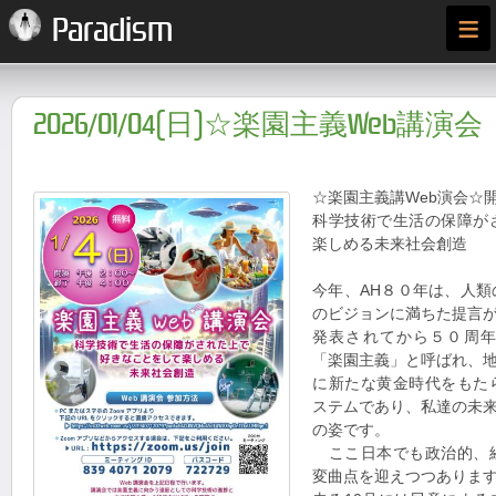
≡
Paradism
2026/01/04(日)☆楽園主義Web講演会
☆楽園主義講Web演会☆
科学技術で生活の保障が
楽しめる未来社会創造
今年、AH８０年は、人
のビジョンに満ちた提言
発表されてから５０周
「楽園主義」と呼ばれ、
に新たな黄金時代をもた
ステムであり、私達の未
の姿です。
ここ日本でも政治的、
変曲点を迎えつつありま