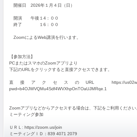
開催日 2026年１月４日（日）
開演 午後１4：００
終了 １6：００
ZoomによるWeb講演を行います。
【参加方法】
PCまたはスマホのZoomアプリより
下記のURLをクリックすると直接アクセスできます。
直接アクセスのURL https://us02web.zoom.us
pwd=b4OJWVQMu4Sdf4WVXhpOnTOaUJMRqe.1
Zoomアプリなどからアクセスする場合は、下記をご利用ください
ミーティング参加
ＵＲＬ: https://zoom.us/join
ミーティングＩＤ：839 4071 2079