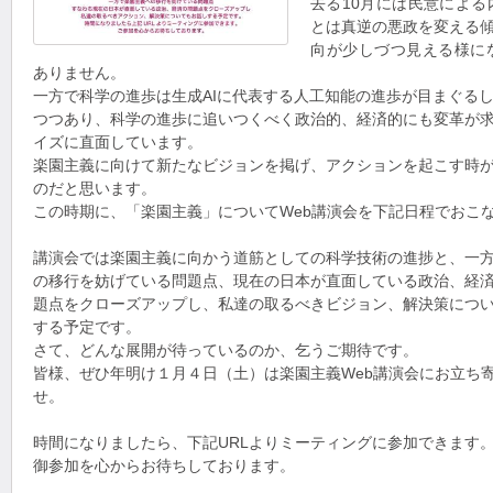
去る10月には民意によ
とは真逆の悪政を変える
向が少しづつ見える様に
ありません。
一方で科学の進歩は生成AIに代表する人工知能の進歩が目まぐる
つつあり、科学の進歩に追いつくべく政治的、経済的にも変革が
イズに直面しています。
楽園主義に向けて新たなビジョンを掲げ、アクションを起こす時
のだと思います。
この時期に、「楽園主義」についてWeb講演会を下記日程でおこ
講演会では楽園主義に向かう道筋としての科学技術の進捗と、一
の移行を妨げている問題点、現在の日本が直面している政治、経
題点をクローズアップし、私達の取るべきビジョン、解決策につ
する予定です。
さて、どんな展開が待っているのか、乞うご期待です。
皆様、ぜひ年明け１月４日（土）は楽園主義Web講演会にお立ち
せ。
時間になりましたら、下記URLよりミーティングに参加できます
御参加を心からお待ちしております。