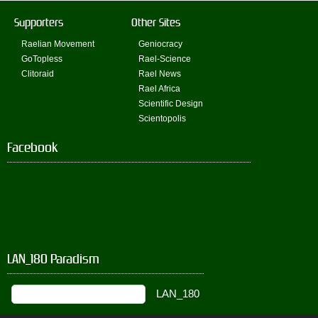
Supporters
Other Sites
Raelian Movement
Geniocracy
GoTopless
Rael-Science
Clitoraid
Rael News
Rael Africa
Scientific Design
Scientopolis
Facebook
LAN_180 Paradism