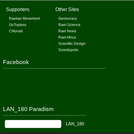
Supporters
Other Sites
Raelian Movement
Geniocracy
GoTopless
Rael-Science
Clitoraid
Rael News
Rael Africa
Scientific Design
Scientopolis
Facebook
LAN_180 Paradism