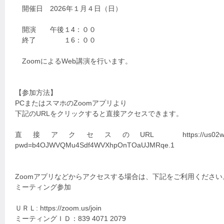
開催日 2026年１月４日（日）
開演 午後１4：００
終了 １6：００
ZoomによるWeb講演を行います。
【参加方法】
PCまたはスマホのZoomアプリより
下記のURLをクリックすると直接アクセスできます。
直接アクセスのURL https://us02web.zoom.us
pwd=b4OJWVQMu4Sdf4WVXhpOnTOaUJMRqe.1
Zoomアプリなどからアクセスする場合は、下記をご利用ください
ミーティング参加
ＵＲＬ: https://zoom.us/join
ミーティングＩＤ：839 4071 2079