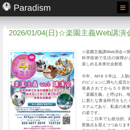
≡
Paradism
2026/01/04(日)☆楽園主義Web講演
☆楽園主義講Web演会☆
科学技術で生活の保障が
楽しめる未来社会創造
今年、AH８０年は、人
のビジョンに満ちた提言
発表されてから５０周
「楽園主義」と呼ばれ、
に新たな黄金時代をもた
ステムであり、私達の未
の姿です。
ここ日本でも政治的、
変曲点を迎えつつありま