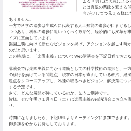
去る10月には民意によ
とは真逆の悪政を変える
向が少しづつ見える様に
ありません。
一方で科学の進歩は生成AIに代表する人工知能の進歩が目まぐる
つつあり、科学の進歩に追いつくべく政治的、経済的にも変革が
イズに直面しています。
楽園主義に向けて新たなビジョンを掲げ、アクションを起こす時
のだと思います。
この時期に、「楽園主義」についてWeb講演会を下記日程でおこ
講演会では楽園主義に向かう道筋としての科学技術の進捗と、一
の移行を妨げている問題点、現在の日本が直面している政治、経
題点をクローズアップし、私達の取るべきビジョン、解決策につ
する予定です。
さて、どんな展開が待っているのか、乞うご期待です。
皆様、ぜひ年明け１月４日（土）は楽園主義Web講演会にお立ち
せ。
時間になりましたら、下記URLよりミーティングに参加できます
御参加を心からお待ちしております。