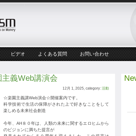
ビデオ
よくある質問
お問い合わせ
☆楽園主義Web講演会
New
12月 1, 2025, category:
活動
☆楽園主義講Web演会☆開催案内です。
科学技術で生活の保障がされた上で好きなことをして
楽しめる未来社会創造
今年、AH８０年は、人類の未来に関するエロヒムから
のビジョンに満ちた提言が