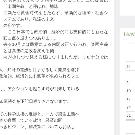
発表されてから５０周年を迎えました。この提言は
「楽園主義」と呼ばれ、地球
に新たな黄金時代をもたらす、革新的な経済・社会シ
ステムであり、私達の未来
の姿です。
ここ日本でも政治的、経済的にも技術的にも新たな
News
変曲点を迎えつつあります。
去る10月には民意による内閣改正が行われ、楽園主義
とは真逆の悪政を変える傾
向が少しづつ見える様になりましたが、まだ十分では
月
る人工知能の進歩が目まぐるしく発展を遂げ
政治的、経済的にも変革が求められるフェ
3
げ、アクションを起こす時が到来している
10
17
eb講演会を下記日程でおこないます。
24
ての科学技術の進捗と、一方で楽園主義へ
31
本が直面している政治、経済の問
べきビジョン、解決策についてもお話し