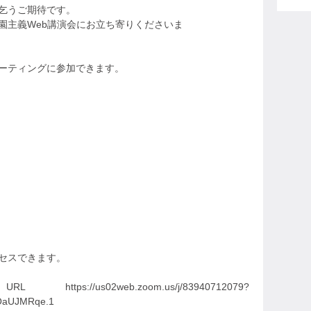
乞うご期待です。
園主義Web講演会にお立ち寄りくださいま
ミーティングに参加できます。
クセスできます。
us02web.zoom.us/j/83940712079?
aUJMRqe.1