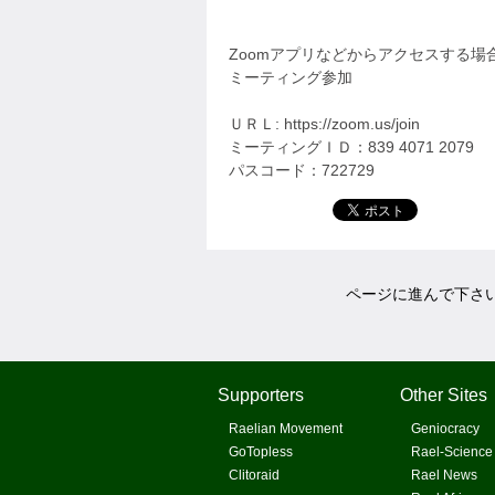
Zoomアプリなどからアクセスする
ミーティング参加
ＵＲＬ: https://zoom.us/join
ミーティングＩＤ：839 4071 2079
パスコード：722729
ページに進んで下さ
Supporters
Other Sites
Raelian Movement
Geniocracy
GoTopless
Rael-Science
Clitoraid
Rael News