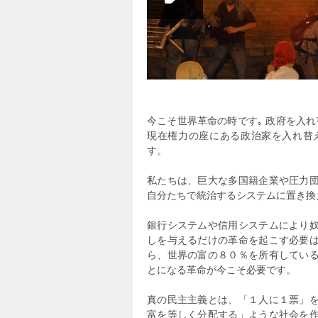
今こそ世界革命の時です｡ 政府を入
現在権力の座にある政治家を入れ替
す。
私たちは、巨大な多国籍企業や圧力
自分たちで統治するシステムに置き換
銀行システムや信用システムにより
しを与えるだけの革命を起こす必要
ら、世界の富の８０％を所有してい
とになる革命が今こそ必要です。
真の民主主義とは、「１人に１票」
富を等しく分配する」ような社会を