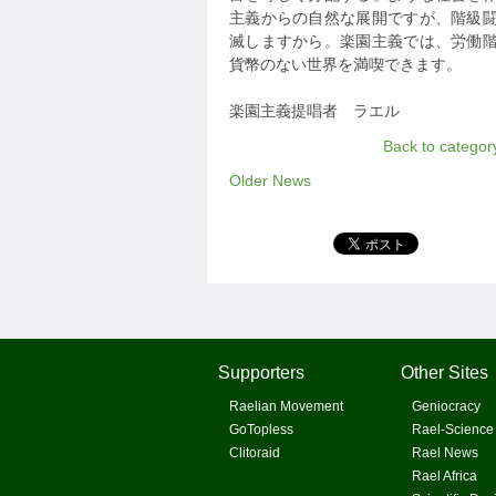
主義からの自然な展開ですが、階級
滅しますから。楽園主義では、労働
貨幣のない世界を満喫できます。
楽園主義提唱者 ラエル
Back to categor
Older News
Supporters
Other Sites
Raelian Movement
Geniocracy
GoTopless
Rael-Science
Clitoraid
Rael News
Rael Africa