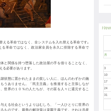
News
れ替える革命ではなく、全システムを入れ替える革命です｡
える革命ではなく、政治家全員を永久に排除する革命で
月
団体と関係を持つ堕落した政治屋の手を借りることなく、
える必要があります。
3
10
奴隷状態に置かれたままの貧しい人に、ほんのわずかの施
17
はもうありません。「民主主義」を推進すると主張しなが
24
る、世界の１０％の人たちが、その富を人々に還元するこ
31
を与える社会というよりはむしろ、「一人ひとりに世界の
作るものです。最善の解決策は楽園主義です。それは共産