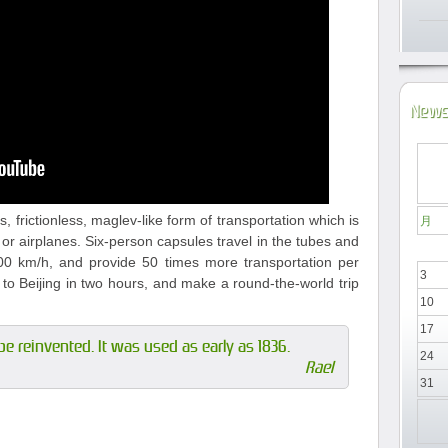
News
, frictionless, maglev-like form of transportation which is
月
 or airplanes. Six-person capsules travel in the tubes and
 km/h, and provide 50 times more transportation per
3
to Beijing in two hours, and make a round-the-world trip
10
17
be reinvented. It was used as early as 1836.
24
Rael
31