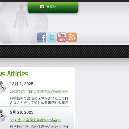
日本語
s Articles
12月 1, 2025
2026/01/04(日)☆楽園主義Web講演会
科学技術で生活の保障がされた上で好
きなことをして楽しめる未来社会創造
5月 28, 2025
6/14(土)☆楽園主義講Web演会☆
科学技術で生活の保障がされた上で好