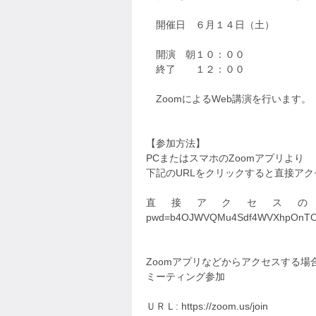
開催日 ６月１４日（土）
開演 朝１０：００
終了 １２：００
ZoomによるWeb講演を行います。
【参加方法】
PCまたはスマホのZoomアプリより
下記のURLをクリックすると直接ア
直接アクセスのURL https://
pwd=b4OJWVQMu4Sdf4WVXhpOnTO
Zoomアプリなどからアクセスする
ミーティング参加
ＵＲＬ: https://zoom.us/join