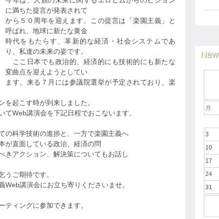
今年は、人類の未来に関するエロヒムからのビジョン
に満ちた提言が発表されて
から５０周年を迎えます。この提言は「楽園主義」と
呼ばれ、地球に新たな黄金
時代をもたらす、革新的な経済・社会システムであ
り、私達の未来の姿です。
News
ここ日本でも政治的、経済的にも技術的にも新たな
変曲点を迎えようとしてい
ます。来る７月には参議院選挙が予定されており、楽
ンを起こす時が到来しました。
月
いてWeb講演会を下記日程でおこないます。
ての科学技術の進捗と、一方で楽園主義へ
3
本が直面している政治、経済の問
10
べきアクション、解決策についてもお話し
17
乞うご期待です。
24
義Web講演会にお立ち寄りくださいませ。
31
ミーティングに参加できます。