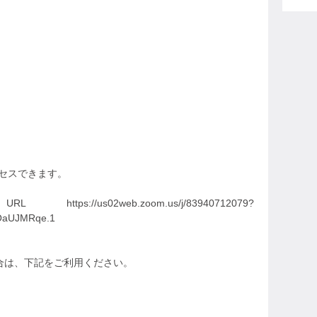
クセスできます。
us02web.zoom.us/j/83940712079?
aUJMRqe.1
場合は、下記をご利用ください。