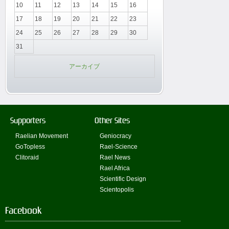
10
11
12
13
14
15
16
17
18
19
20
21
22
23
24
25
26
27
28
29
30
31
アーカイブ
Supporters
Other Sites
Raelian Movement
Geniocracy
GoTopless
Rael-Science
Clitoraid
Rael News
Rael Africa
Scientific Design
Scientopolis
Facebook