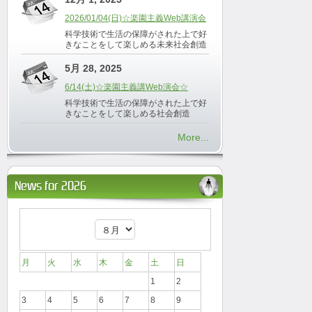
2026/01/04(日)☆楽園主義Web講演会
科学技術で生活の保障がされた上で好
きなことをして楽しめる未来社会創造
5月 28, 2025
6/14(土)☆楽園主義講Web演会☆
科学技術で生活の保障がされた上で好
きなことをして楽しめる社会創造
More...
News for 2026
月
火
水
木
金
土
日
1
2
3
4
5
6
7
8
9