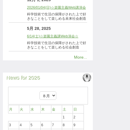
2026/01/04(日)☆楽園主義Web講演会
科学技術で生活の保障がされた上で好
きなことをして楽しめる未来社会創造
5月 28, 2025
6/14(土)☆楽園主義講Web演会☆
科学技術で生活の保障がされた上で好
きなことをして楽しめる社会創造
More...
News for 2026
月
火
水
木
金
土
日
1
2
3
4
5
6
7
8
9