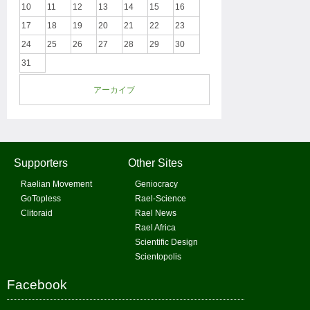
10
11
12
13
14
15
16
17
18
19
20
21
22
23
24
25
26
27
28
29
30
31
アーカイブ
Supporters
Other Sites
Raelian Movement
Geniocracy
GoTopless
Rael-Science
Clitoraid
Rael News
Rael Africa
Scientific Design
Scientopolis
Facebook