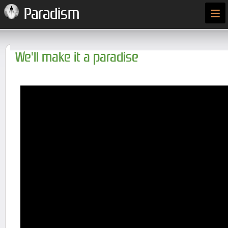
≡
Paradism
We'll make it a paradise