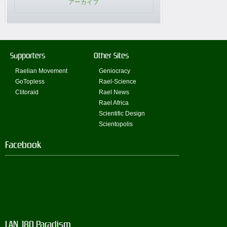
アーカイブ
Supporters
Other Sites
Raelian Movement
Geniocracy
GoTopless
Rael-Science
Clitoraid
Rael News
Rael Africa
Scientific Design
Scientopolis
Facebook
LAN_180 Paradism