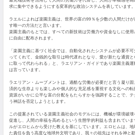
最先端技術を活用して人間の労働力を代替し、人間が幸福感を高
求に集中できるようにする変革的な政治システムを表しています
ラエルによれば楽園主義は、世界の富の99％を少数の人間だけ
す唯一の方法だと言います。
楽園主義のもとでは、すべての新技術は労働力や資金なしに使用
に自由に配布されます。
「楽園主義に基づく社会では、自動化されたシステムが必要不可
ってくれて、金銭的な取引は時代遅れとなり、愛が新たな通貨と
に取って代わられる」と、ラエリアン・ガイドであり楽園主義運
は言っています。
ラエリアン・ムーブメントは、過酷な労働が必要だと言う凝り固
済的な生存よりも楽しみや個人的な充足感を重視する文化への転
資源がいかに公平な富の分配をもたらすかを強調することで、テ
う神話を否定しようとします。
この提案されている楽園主義社会のモデルには、機械が環境破壊
促進し、人間の幸福を高めるという生態学的利益も含まれていま
ルがエロヒムから受けた教えを基にしています。エロヒムは、地
た責任を負う高度な地球外文明であり、我々の祖先はそれを神と