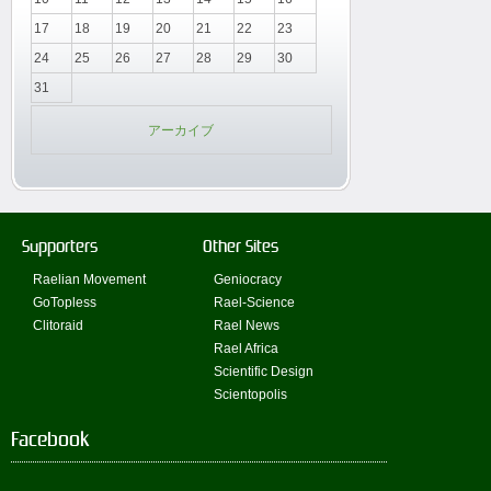
17
18
19
20
21
22
23
24
25
26
27
28
29
30
31
アーカイブ
Supporters
Other Sites
Raelian Movement
Geniocracy
GoTopless
Rael-Science
Clitoraid
Rael News
Rael Africa
Scientific Design
Scientopolis
Facebook