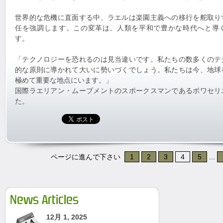
世界的な危機に直面する中、ラエルは楽園主義への移行を舵取り
任を強調します。この変革は、人類を平和で豊かな時代へと導
す。
「テクノロジーを恐れるのは見当違いです。私たちの数多くのテ
的な原則に導かれて大いに勢いづくでしょう。私たちは今、地球
極めて重要な地点にいます。」
国際ラエリアン・ムーブメントのスポークスマンであるボワセリ
た。
ページに進んで下さい
1
2
3
4
5
...
News Articles
12月 1, 2025