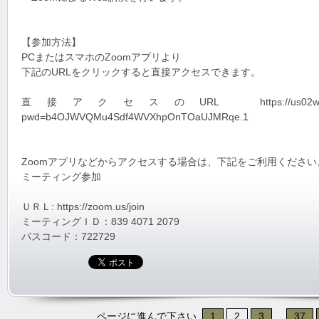
【参加方法】
PCまたはスマホのZoomアプリより
下記のURLをクリックすると直接アクセスできます。
直接アクセスのURL https://us02web.zoom.us
pwd=b4OJWVQMu4Sdf4WVXhpOnTOaUJMRqe.1
Zoomアプリなどからアクセスする場合は、下記をご利用ください
ミーティング参加
ＵＲＬ: https://zoom.us/join
ミーティングＩＤ：839 4071 2079
パスコード：722729
ページに進んで下さい
1
2
3
...
37