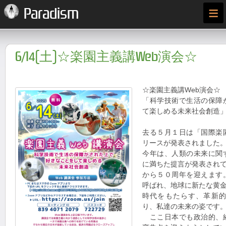
≡
Paradism
6/14(土)☆楽園主義講Web演会☆
☆楽園主義講Web演会☆
「科学技術で生活の保障
て楽しめる未来社会創造
去る５月１日は「国際楽
リースが発表されました
今年は、人類の未来に関
に満ちた提言が発表され
から５０周年を迎えます
呼ばれ、地球に新たな黄
時代をもたらす、革新
り、私達の未来の姿です
ここ日本でも政治的、