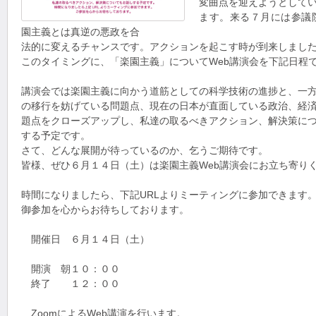
変曲点を迎えようとして
ます。来る７月には参議
園主義とは真逆の悪政を合
法的に変えるチャンスです。アクションを起こす時が到来しまし
このタイミングに、「楽園主義」についてWeb講演会を下記日程
講演会では楽園主義に向かう道筋としての科学技術の進捗と、一
の移行を妨げている問題点、現在の日本が直面している政治、経
題点をクローズアップし、私達の取るべきアクション、解決策に
する予定です。
さて、どんな展開が待っているのか、乞うご期待です。
皆様、ぜひ６月１４日（土）は楽園主義Web講演会にお立ち寄り
時間になりましたら、下記URLよりミーティングに参加できます
御参加を心からお待ちしております。
開催日 ６月１４日（土）
開演 朝１０：００
終了 １２：００
ZoomによるWeb講演を行います。