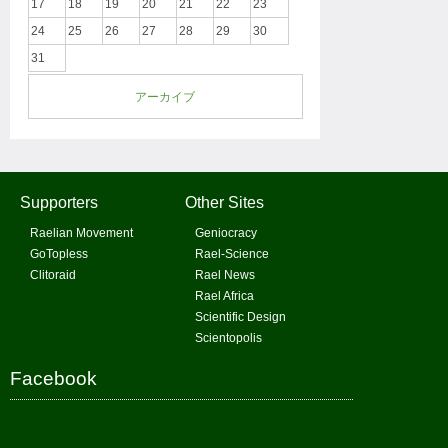
17
18
19
20
21
22
23
24
25
26
27
28
29
30
31
アーカイブ
Supporters
Other Sites
Raelian Movement
Geniocracy
GoTopless
Rael-Science
Clitoraid
Rael News
Rael Africa
Scientific Design
Scientopolis
Facebook