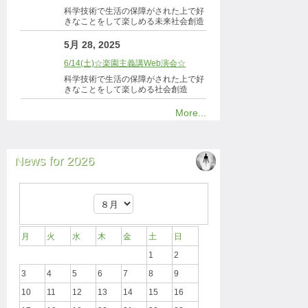
科学技術で生活の保障がされた上で好
きなことをして楽しめる未来社会創造
5月 28, 2025
6/14(土)☆楽園主義講Web演会☆
科学技術で生活の保障がされた上で好
きなことをして楽しめる社会創造
More...
News for 2026
月
火
水
木
金
土
日
1
2
3
4
5
6
7
8
9
10
11
12
13
14
15
16