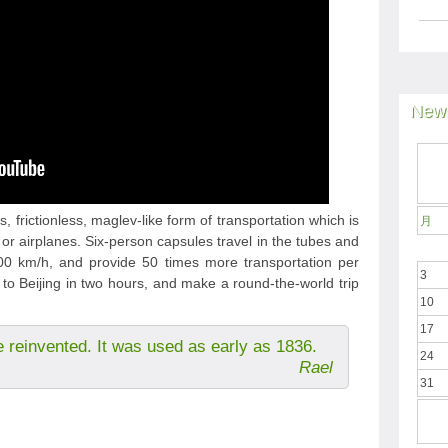
News
, frictionless, maglev-like form of transportation which is
月
 or airplanes. Six-person capsules travel in the tubes and
 km/h, and provide 50 times more transportation per
3
to Beijing in two hours, and make a round-the-world trip
10
17
e reinvented. It was used as early as 1836.
24
Rael
31