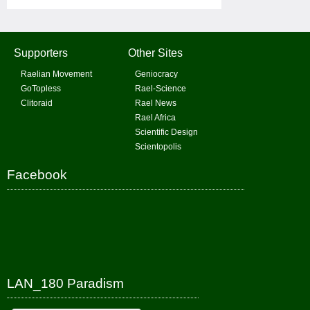
Supporters
Other Sites
Raelian Movement
Geniocracy
GoTopless
Rael-Science
Clitoraid
Rael News
Rael Africa
Scientific Design
Scientopolis
Facebook
LAN_180 Paradism