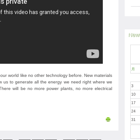
News
月
our world like no other technology before. New materials
low us to generate all the energy we need right where we
3
e. There will be no more power plants, no more electrical
10
17
24
31