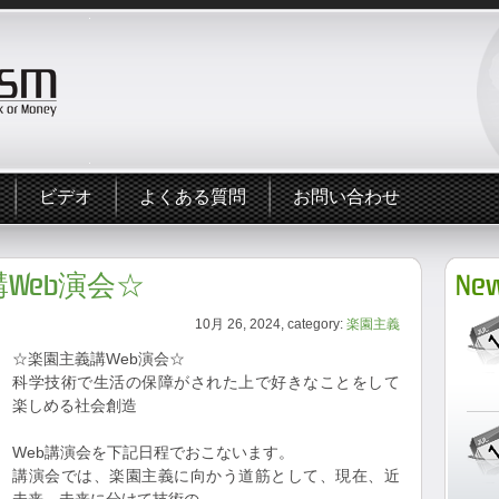
ビデオ
よくある質問
お問い合わせ
義講Web演会☆
New
10月 26, 2024, category:
楽園主義
☆楽園主義講Web演会☆
科学技術で生活の保障がされた上で好きなことをして
楽しめる社会創造
Web講演会を下記日程でおこないます。
講演会では、楽園主義に向かう道筋として、現在、近