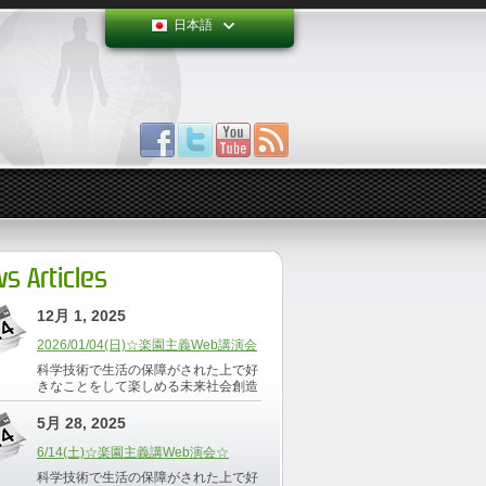
日本語
s Articles
12月 1, 2025
2026/01/04(日)☆楽園主義Web講演会
科学技術で生活の保障がされた上で好
きなことをして楽しめる未来社会創造
5月 28, 2025
6/14(土)☆楽園主義講Web演会☆
科学技術で生活の保障がされた上で好