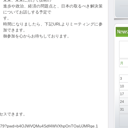
未来、未来に分けて技術の
進歩や政治、経済の問題点と、日本の取るべき解決策
についてお話しする予定で
す。
時間になりましたら、下記URLよりミーティングに参
加できます。
News
御参加を心からお待ちしております。
月
3
10
17
24
31
クセスできます。
0712079?pwd=b4OJWVQMu4Sdf4WVXhpOnTOaUJMRqe.1