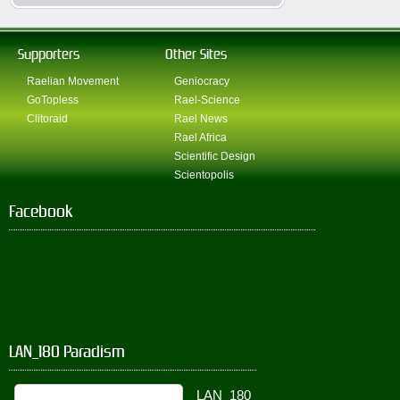
Supporters
Other Sites
Raelian Movement
Geniocracy
GoTopless
Rael-Science
Clitoraid
Rael News
Rael Africa
Scientific Design
Scientopolis
Facebook
LAN_180 Paradism