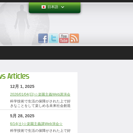
日本語
s Articles
12月 1, 2025
2026/01/04(日)☆楽園主義Web講演会
科学技術で生活の保障がされた上で好
きなことをして楽しめる未来社会創造
5月 28, 2025
6/14(土)☆楽園主義講Web演会☆
科学技術で生活の保障がされた上で好