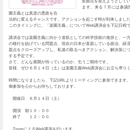
変曲点を迎えようとして
ます。来る７月には参議
園主義とは真逆の悪政を合
法的に変えるチャンスです。アクションを起こす時が到来しまし
このタイミングに、「楽園主義」についてWeb講演会を下記日程
講演会では楽園主義に向かう道筋としての科学技術の進捗と、一
の移行を妨げている問題点、現在の日本が直面している政治、経
題点をクローズアップし、私達の取るべきアクション、解決策に
する予定です。
さて、どんな展開が待っているのか、乞うご期待です。
皆様、ぜひ６月１４日（土）は楽園主義Web講演会にお立ち寄り
時間になりましたら、下記URLよりミーティングに参加できます
御参加を心からお待ちしております。
開催日 ６月１４日（土）
開演 朝１０：００
終了 １２：００
ZoomによるWeb講演を行います。