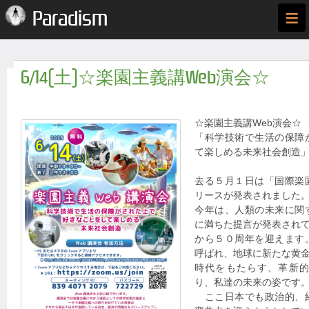
≡
Paradism
6/14(土)☆楽園主義講Web演会☆
☆楽園主義講Web演会☆
「科学技術で生活の保障
て楽しめる未来社会創造
去る５月１日は「国際楽
リースが発表されました
今年は、人類の未来に関
に満ちた提言が発表され
から５０周年を迎えます
呼ばれ、地球に新たな黄
時代をもたらす、革新
り、私達の未来の姿です
ここ日本でも政治的、