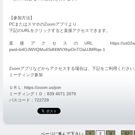
【参加方法】
PCまたはスマホのZoomアプリより
下記のURLをクリックすると直接アクセスできます。
直接アクセスのURL https://us02web.zoom.us
pwd=b4OJWVQMu4Sdf4WVXhpOnTOaUJMRqe.1
Zoomアプリなどからアクセスする場合は、下記をご利用ください
ミーティング参加
ＵＲＬ: https://zoom.us/join
ミーティングＩＤ：839 4071 2079
パスコード：722729
ページに進んで下さい
1
2
3
...
37