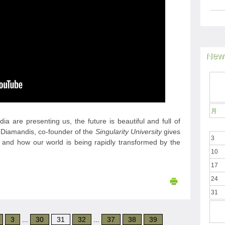
News
月
a are presenting us, the future is beautiful and full of
 Diamandis, co-founder of the
Singularity University
gives
3
re and how our world is being rapidly transformed by the
10
17
24
31
3
...
30
31
32
...
37
38
39