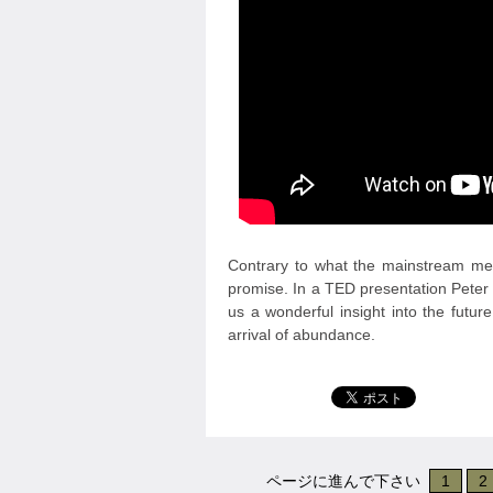
Contrary to what the mainstream medi
promise. In a TED presentation Peter
us a wonderful insight into the futu
arrival of abundance.
ページに進んで下さい
1
2