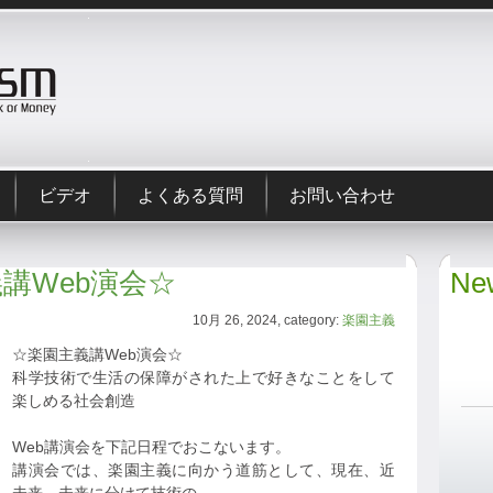
ビデオ
よくある質問
お問い合わせ
主義講Web演会☆
New
10月 26, 2024, category:
楽園主義
☆楽園主義講Web演会☆
科学技術で生活の保障がされた上で好きなことをして
楽しめる社会創造
Web講演会を下記日程でおこないます。
講演会では、楽園主義に向かう道筋として、現在、近