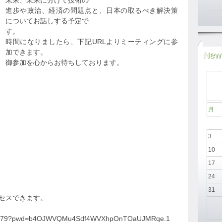
未来、未来に分けて技術の
進歩や政治、経済の問題点と、日本の取るべき解決策
についてお話しする予定で
す。
時間になりましたら、下記URLよりミーティングに参
加できます。
News
御参加を心からお待ちしております。
月
3
10
17
24
31
クセスできます。
0712079?pwd=b4OJWVQMu4Sdf4WVXhpOnTOaUJMRqe.1