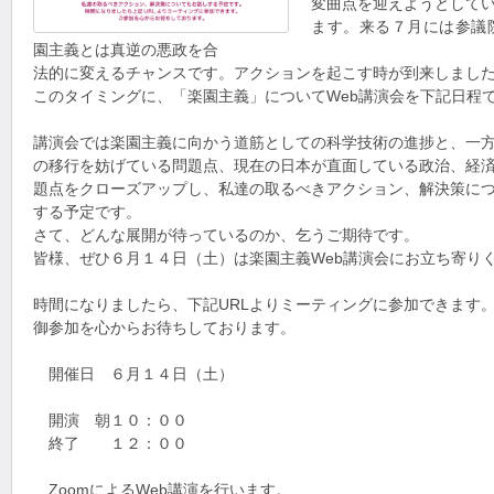
変曲点を迎えようとして
ます。来る７月には参議
園主義とは真逆の悪政を合
法的に変えるチャンスです。アクションを起こす時が到来しまし
このタイミングに、「楽園主義」についてWeb講演会を下記日程
講演会では楽園主義に向かう道筋としての科学技術の進捗と、一
の移行を妨げている問題点、現在の日本が直面している政治、経
題点をクローズアップし、私達の取るべきアクション、解決策に
する予定です。
さて、どんな展開が待っているのか、乞うご期待です。
皆様、ぜひ６月１４日（土）は楽園主義Web講演会にお立ち寄り
時間になりましたら、下記URLよりミーティングに参加できます
御参加を心からお待ちしております。
開催日 ６月１４日（土）
開演 朝１０：００
終了 １２：００
ZoomによるWeb講演を行います。