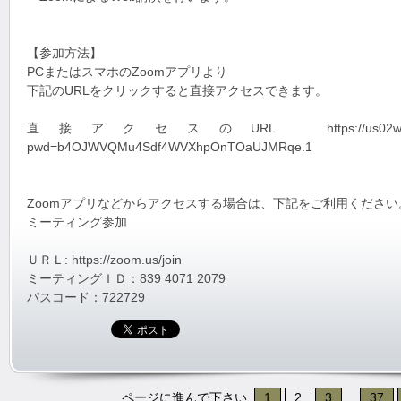
【参加方法】
PCまたはスマホのZoomアプリより
下記のURLをクリックすると直接アクセスできます。
直接アクセスのURL https://us02web.zoom.us
pwd=b4OJWVQMu4Sdf4WVXhpOnTOaUJMRqe.1
Zoomアプリなどからアクセスする場合は、下記をご利用ください
ミーティング参加
ＵＲＬ: https://zoom.us/join
ミーティングＩＤ：839 4071 2079
パスコード：722729
ページに進んで下さい
1
2
3
...
37