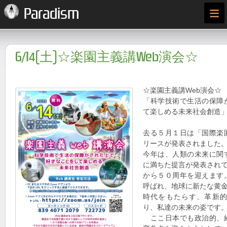
≡
Paradism
6/14(土)☆楽園主義講Web演会☆
☆楽園主義講Web演会☆
「科学技術で生活の保障
て楽しめる未来社会創造
去る５月１日は「国際楽
リースが発表されました
今年は、人類の未来に関
に満ちた提言が発表され
から５０周年を迎えます
呼ばれ、地球に新たな黄
時代をもたらす、革新
り、私達の未来の姿です
ここ日本でも政治的、