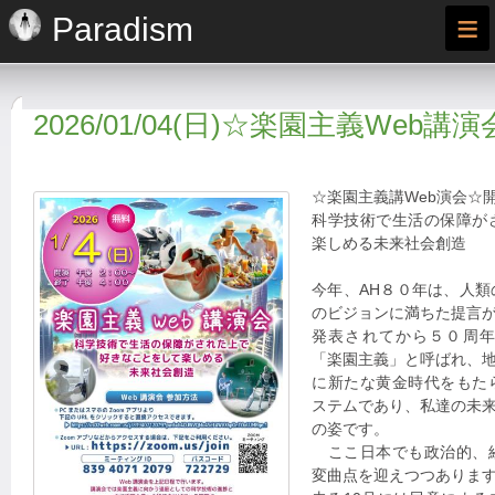
≡
Paradism
2026/01/04(日)☆楽園主義Web講演
☆楽園主義講Web演会☆
科学技術で生活の保障が
楽しめる未来社会創造
今年、AH８０年は、人
のビジョンに満ちた提言
発表されてから５０周
「楽園主義」と呼ばれ、
に新たな黄金時代をもた
ステムであり、私達の未
の姿です。
ここ日本でも政治的、
変曲点を迎えつつありま