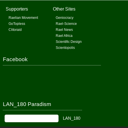
Supporters
Other Sites
Raelian Movement
Geniocracy
GoTopless
Rael-Science
Clitoraid
Rael News
Rael Africa
Scientific Design
Scientopolis
Facebook
LAN_180 Paradism