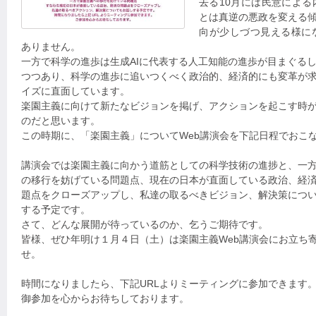
去る10月には民意によ
とは真逆の悪政を変える
向が少しづつ見える様に
ありません。
一方で科学の進歩は生成AIに代表する人工知能の進歩が目まぐる
つつあり、科学の進歩に追いつくべく政治的、経済的にも変革が
イズに直面しています。
楽園主義に向けて新たなビジョンを掲げ、アクションを起こす時
のだと思います。
この時期に、「楽園主義」についてWeb講演会を下記日程でおこ
講演会では楽園主義に向かう道筋としての科学技術の進捗と、一
の移行を妨げている問題点、現在の日本が直面している政治、経
題点をクローズアップし、私達の取るべきビジョン、解決策につ
する予定です。
さて、どんな展開が待っているのか、乞うご期待です。
皆様、ぜひ年明け１月４日（土）は楽園主義Web講演会にお立ち
せ。
時間になりましたら、下記URLよりミーティングに参加できます
御参加を心からお待ちしております。