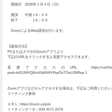
開催日 2026年１月４日（日）
開演 午後１4：００
終了 １6：００
ZoomによるWeb講演を行います。
【参加方法】
PCまたはスマホのZoomアプリより
下記のURLをクリックすると直接アクセスできます。
直接アクセスのURL https://us02web.zoom.us
pwd=b4OJWVQMu4Sdf4WVXhpOnTOaUJMRqe.1
Zoomアプリなどからアクセスする場合は、下記をご利用ください
ミーティング参加
ＵＲＬ: https://zoom.us/join
ミーティングＩＤ：839 4071 2079