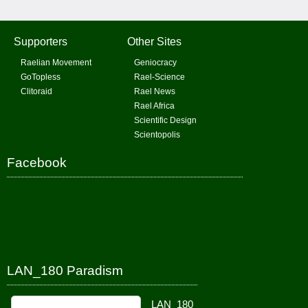
Supporters
Other Sites
Raelian Movement
Geniocracy
GoTopless
Rael-Science
Clitoraid
Rael News
Rael Africa
Scientific Design
Scientopolis
Facebook
LAN_180 Paradism