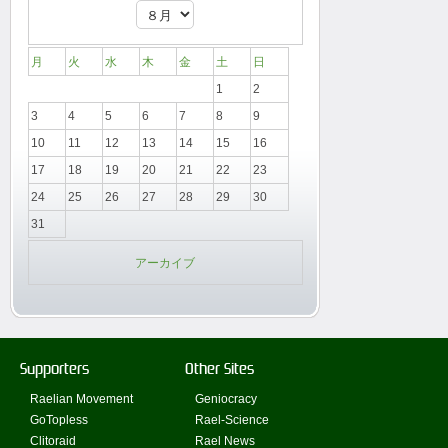
月
火
水
木
金
土
日
1
2
3
4
5
6
7
8
9
10
11
12
13
14
15
16
17
18
19
20
21
22
23
24
25
26
27
28
29
30
31
アーカイブ
Supporters
Other Sites
Raelian Movement
Geniocracy
GoTopless
Rael-Science
Clitoraid
Rael News