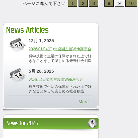
ページに進んで下さい
1
2
3
...
8
9
10
News Articles
12月 1, 2025
2026/01/04(日)☆楽園主義Web講演会
科学技術で生活の保障がされた上で好
きなことをして楽しめる未来社会創造
5月 28, 2025
6/14(土)☆楽園主義講Web演会☆
科学技術で生活の保障がされた上で好
きなことをして楽しめる社会創造
More...
News for 2026