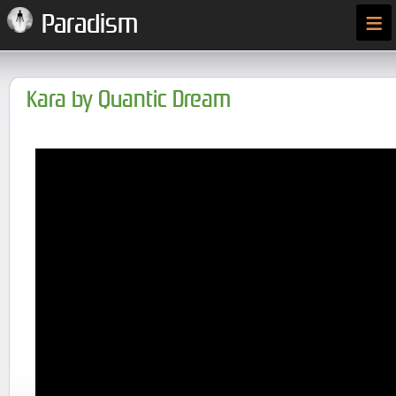
≡
Paradism
Kara by Quantic Dream