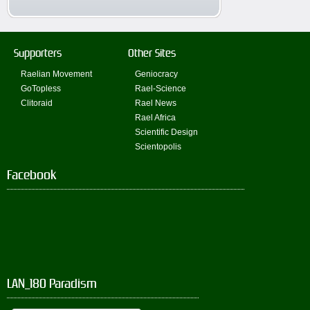
Supporters
Other Sites
Raelian Movement
Geniocracy
GoTopless
Rael-Science
Clitoraid
Rael News
Rael Africa
Scientific Design
Scientopolis
Facebook
LAN_180 Paradism