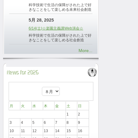
科学技術で生活の保障がされた上で好
きなことをして楽しめる未来社会創造
5月 28, 2025
6/14(土)☆楽園主義講Web演会☆
科学技術で生活の保障がされた上で好
きなことをして楽しめる社会創造
More...
News for 2026
月
火
水
木
金
土
日
1
2
3
4
5
6
7
8
9
10
11
12
13
14
15
16