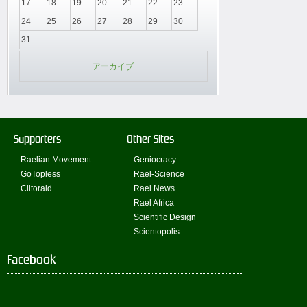
17
18
19
20
21
22
23
24
25
26
27
28
29
30
31
アーカイブ
Supporters
Other Sites
Raelian Movement
Geniocracy
GoTopless
Rael-Science
Clitoraid
Rael News
Rael Africa
Scientific Design
Scientopolis
Facebook