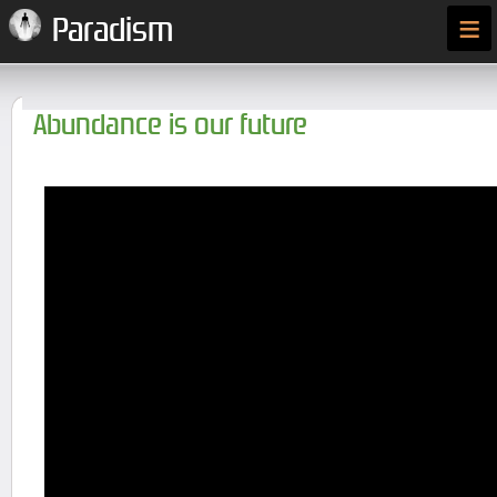
≡
Paradism
Abundance is our future