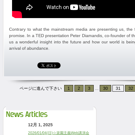
Contrary to what the mainstream media are presenting us, the fut
promise. In a TED presentation Peter Diamandis, co-founder of t
us a wonderful insight into the future and how our world is bein
arrival of abundance.
ページに進んで下さい
1
2
3
...
30
31
32
News Articles
12月 1, 2025
2026/01/04(日)☆楽園主義Web講演会