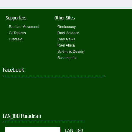
Supporters
Other Sites
Raelian Movement
Geniocracy
GoTopless
Rael-Science
Clitoraid
Rael News
Rael Africa
Scientific Design
Scientopolis
Facebook
LAN_180 Paradism