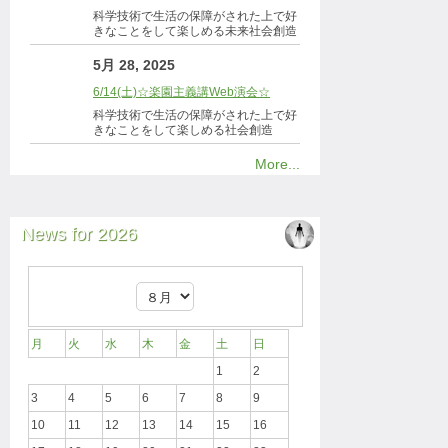
科学技術で生活の保障がされた上で好
きなことをして楽しめる未来社会創造
5月 28, 2025
6/14(土)☆楽園主義講Web演会☆
科学技術で生活の保障がされた上で好
きなことをして楽しめる社会創造
More...
News for 2026
月
火
水
木
金
土
日
1
2
3
4
5
6
7
8
9
10
11
12
13
14
15
16