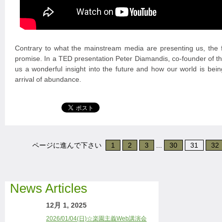
Contrary to what the mainstream media are presenting us, the fut
promise. In a TED presentation Peter Diamandis, co-founder of t
us a wonderful insight into the future and how our world is bein
arrival of abundance.
ページに進んで下さい
1
2
3
...
30
31
32
News Articles
12月 1, 2025
2026/01/04(日)☆楽園主義Web講演会