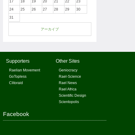
17
18
19
20
21
22
23
24
25
26
27
28
29
30
31
アーカイブ
Supporters
Other Sites
Raelian Movement
Geniocracy
GoTopless
Rael-Science
Clitoraid
Rael News
Rael Africa
Scientific Design
Scientopolis
Facebook