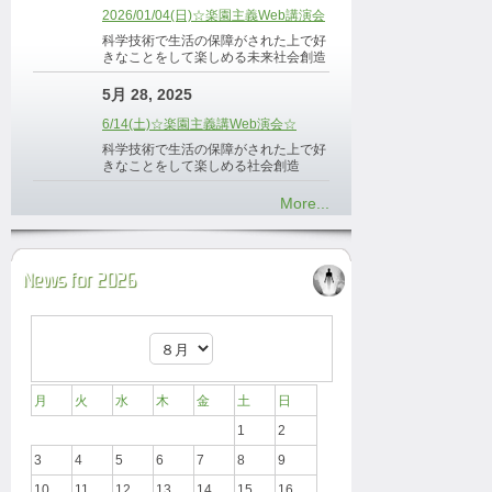
2026/01/04(日)☆楽園主義Web講演会
科学技術で生活の保障がされた上で好
きなことをして楽しめる未来社会創造
5月 28, 2025
6/14(土)☆楽園主義講Web演会☆
科学技術で生活の保障がされた上で好
きなことをして楽しめる社会創造
More...
News for 2026
月
火
水
木
金
土
日
1
2
3
4
5
6
7
8
9
10
11
12
13
14
15
16