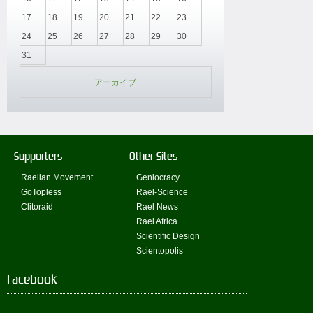
17
18
19
20
21
22
23
24
25
26
27
28
29
30
31
アーカイブ
Supporters
Other Sites
Raelian Movement
Geniocracy
GoTopless
Rael-Science
Clitoraid
Rael News
Rael Africa
Scientific Design
Scientopolis
Facebook